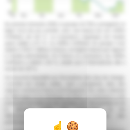
Au premier trimestre 2026, le groupe ALTEN a enregistré un
léger recul de son activité, avec une baisse de son chiffre
d'affaires de 0,8 %. La croissance organique est restée
quasi stable à 0,1 %. Le chiffre d'affaires du groupe s'est
établi à 1 053,7 millions d'euros, en légère baisse par rapport
à l'année précédente. En France, la croissance du chiffre
d'affaires a atteint 1,34 %, tandis qu'à l'international, elle a
reculé de 1,91 %.
Ce recul est imputable aux fluctuations des taux de change.
L'activité est restée stable, voire a progressé, dans des
régions comme la France et le Royaume-Uni, mais a diminué
en Allemagne et en Amérique du Nord. La croissance a été
principalement tirée par les secteurs de l'aérospatiale et de
la défense, tandis que l'automobile et les
télécommunications ont continué d'afficher des
performances inférieures aux attentes.