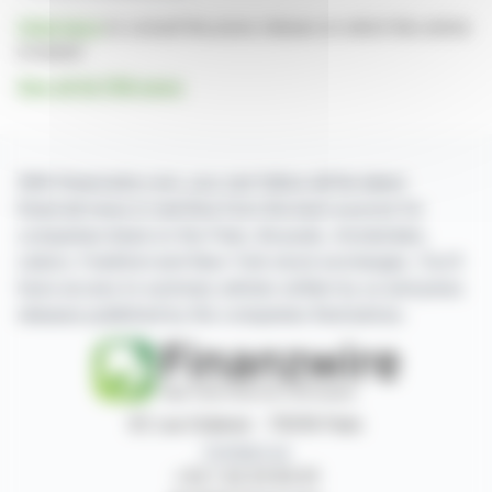
Click here
to consult the press release on which this article
is based
See all ALTEN news
With finanzwire.com, you can follow all the latest
financial news in real time from the best sources for
companies listed on the Paris, Brussels, Amsterdam,
Lisbon, Frankfurt and New York stock exchanges. You'll
have access to summary articles written by us and press
releases published by the companies themselves.
87, rue Ordener - 75018 Paris
Contact us
+33 1 42 23 83 61