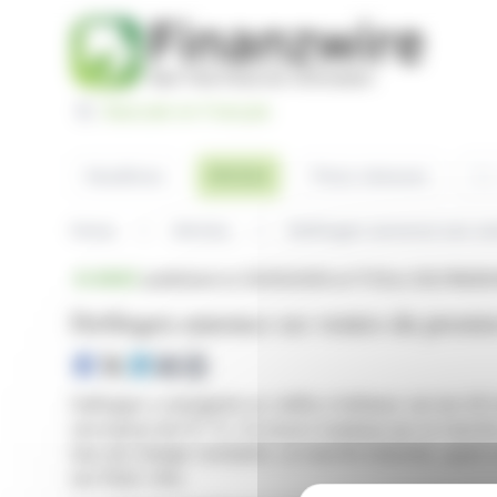
Cookies management panel
Basculer en Français
Sea
Articles
Headlines
Press releases
Home
Articles
Delfingen annonce ses ven
BRIEF
published on 05/05/2026 at 17:50
on DELFINGEN
Delfingen annonce ses ventes du premie
Delfingen a enregistré un chiffre d'affaires net de 97,1
une baisse de 11,7 %. Ce recul s'explique par un marché
taux de change constants. Le marché industriel, quant à
aux États-Unis.