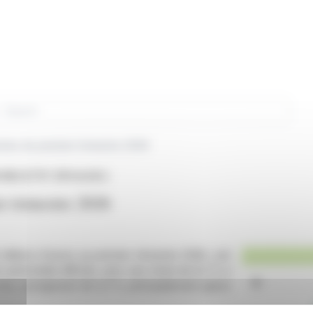
rch
tes du premier trimestre 2026
 INDUSTRY (EPA:ALDEL)
r trimestre 2026
 millions d'euros au premier trimestre 2026, soit
 automobile difficile, avec une chute de 6,2 % à
 lui, a progressé de 2,2 %, principalement grâce