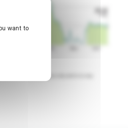
you want to
d for informational purposes only and in no way