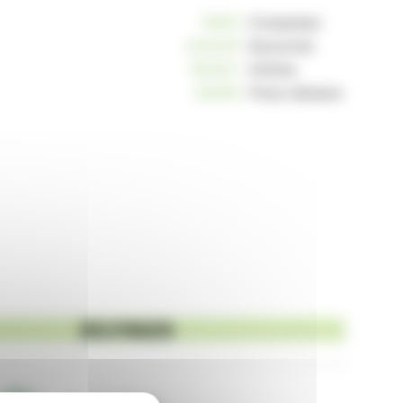
10812
Companies
234240
Keywords
163037
Articles
125255
Press releases