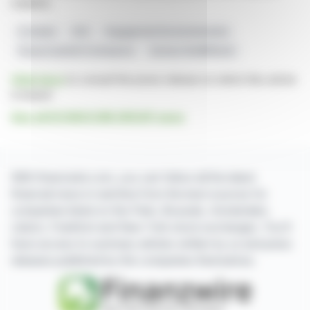
markets.
EcoVadis
ESG
Engagement Environnemental
Responsabilité D'entreprise
Secteur NUMÉRIQUE
Click here
to consult the press release on which this article
is based
See all ECONOCOM GROUP news
With finanzwire.com, you can follow all the latest
financial news in real time from the best sources for
companies listed on the Paris, Brussels, Amsterdam,
Lisbon, Frankfurt and New York stock exchanges. You'll
have access to summary articles written by us and press
releases published by the companies themselves.