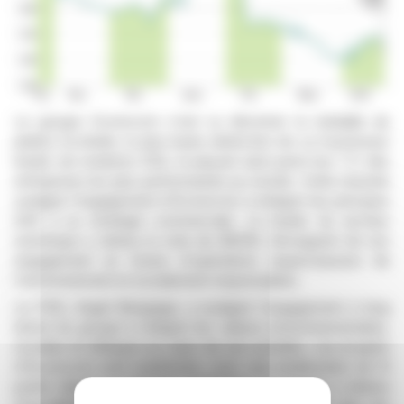
Le groupe Econocom s'est vu décerner la médaille de
platine EcoVadis, la plus haute distinction de ce fournisseur
leader de notations ESG, le plaçant ainsi parmi les 1 % des
entreprises les plus performantes au monde. Cette réussite
souligne l'engagement d'Econocom à intégrer les principes
ESG à sa stratégie commerciale. Le leader du secteur
numérique a obtenu la note de 88/100, témoignant de son
engagement en faveur d'opérations respectueuses de
l'environnement et socialement responsables.
Le PDG, Angel Benguigui, a souligné l'engagement à long
terme du groupe à intégrer les valeurs environnementales,
sociales et éthiques au cœur de ses activités. Les progrès
d'Econocom sont manifestes, avec une amélioration de 12
points depuis sa dernière évaluation. Le groupe a obtenu