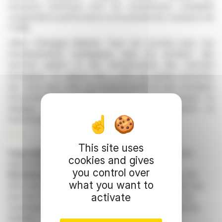
ressource précieuse pour les investisseurs souhaitant
comprendre la performance et le potentiel de croissance de
l'UEM.
Utilico Emerging Markets Trust est reconnu pour ses
investissements stratégiques dans les secteurs des
services publics et des infrastructures des marchés
émergents. Ce rapport vise à offrir aux parties prenantes
une vision plus claire du positionnement et des stratégies
d'investissement d'UEM. Toutefois, le communiqué ne
divulgue aucun détail concernant les conclusions ou
recommandations spécifiques du rapport.
R. H.
This site uses
Copyright © 2026 FinanzWire
, all reproduction and
cookies and gives
representation rights reserved.
you control over
Disclaimer
: although drawn from the best sources, the
what you want to
information and analyzes disseminated by FinanzWire are
activate
provided for informational purposes only and in no way
constitute an incentive to take a position on the financial
markets.