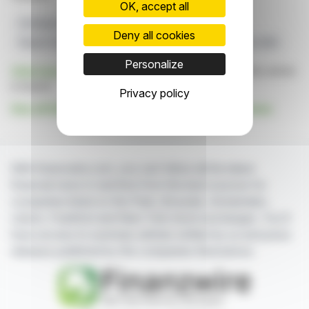
OK, accept all
Stratégies D'investissement
Marchés Émergents
Deny all cookies
Rapport Edison
Utilico Marchés Émergents
Analyse UEM
Personalize
Click here
to consult the press release on which this article
is based
Privacy policy
See all Edison Investment Research Limited news
With finanzwire.com, you can follow all the latest
financial news in real time from the best sources for
companies listed on the Paris, Brussels, Amsterdam,
Lisbon, Frankfurt and New York stock exchanges. You'll
have access to summary articles written by us and press
releases published by the companies themselves.