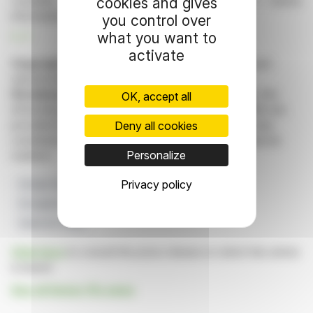
constaté, comme indiqué dans la section « Autres
cookies and gives
informations ».
you control over
what you want to
R. P.
activate
Copyright © 2026 FinanzWire
, all reproduction and
representation rights reserved.
Disclaimer
: although drawn from the best sources, the
OK, accept all
information and analyzes disseminated by FinanzWire are
provided for informational purposes only and in no way
Deny all cookies
constitute an incentive to take a position on the financial
Personalize
markets.
Privacy policy
Groupe Vanguard
Formulaire 8.3
Divulgation Aux Parties Prenantes
Senior Plc
Vente De Titres
Click here
to consult the press release on which this article
is based
See all Senior Plc news