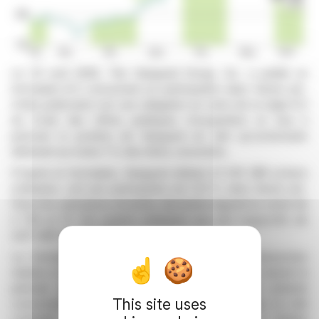
Le 23 avril 2026, The Vanguard Group, Inc. a publié un
formulaire 8.3 concernant sa participation dans Senior plc.
Cette publication est une obligation en vertu de la règle 8.3
du Code des offres publiques d'acquisition et vise à
préciser la position de Vanguard en tant qu'actionnaire
détenant au moins 1 % des titres concernés.
D'après le formulaire, Vanguard détient 21 535 288 actions
ordinaires, soit une participation de 5,13 % dans Senior plc.
Parmi les opérations récentes déclarées figurent la vente de
2 700 et 14 724 actions ordinaires aux prix respectifs de
2,87 GBP et 2,88 GBP.
Le formulaire n'a par ailleurs révélé aucune transaction
relative à des produits dérivés réglés en espèces durant la
période spécifiée. De plus, aucun accord ni entente
This site uses
concernant des options ou des produits dérivés n'a été