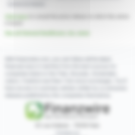
Nombre De Patients
Click here
to consult the press release on which this article
is based
See all Viemed Healthcare, Inc. news
With finanzwire.com, you can follow all the latest
financial news in real time from the best sources for
companies listed on the Paris, Brussels, Amsterdam,
Lisbon, Frankfurt and New York stock exchanges. You'll
have access to summary articles written by us and press
releases published by the companies themselves.
87, rue Ordener - 75018 Paris
Contact us