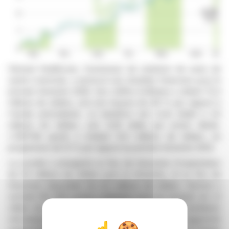
Viemed Healthcare, fournisseur de solutions de soins de
santé à domicile, a annoncé ses résultats financiers pour le
premier trimestre 2026. Son chiffre d'affaires a atteint 75,4
millions de dollars, soit une hausse de 28 % par rapport à
l'année précédente. Le bénéfice net s'est établi à 2,6
millions de dollars, soit 0,06 dollar par action diluée.
L'EBITDA ajusté a totalisé 14,3 millions de dollars, en
progression de 12 % par rapport au premier trimestre 2025.
La société a enregistré un flux de trésorerie d'exploitation
de 8,1 millions de dollars pour le trimestre, et un flux de
trésorerie disponible de 2,6 millions de dollars. Viemed a
racheté 150 000 actions ordinaires pour un montant de 1,4
million de dollars. Le nombre de patients sous ventilation
mécanique et sous traitement par PPC a augmenté