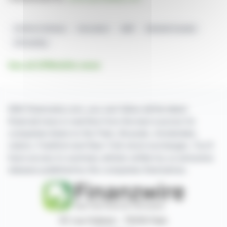
Chiffre D'affaires
Innovation
AMF
Mobilité Durable
OPmobility
See all OPMobility news
With finanzwire.com, you can follow all the latest
financial news in real time from the best sources for
companies listed on the Paris, Brussels, Amsterdam,
Lisbon, Frankfurt and New York stock exchanges. You'll
have access to summary articles written by us and press
releases published by the companies themselves.
87, rue Ordener - 75018 Paris