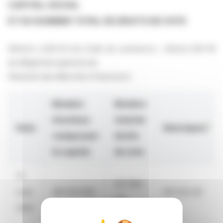
CAPITAL SOCIAL
ET DU NOMBRE TOTAL DE DROITS DE VOTE
(Article L.233-8 II du Code de commerce – Article 223-16
du Règlement général de
l’Autorité des Marchés Financiers)
Nombre
Nombre
d’actions
total de
1
Date
théoriques
composant
droits
le capital
de vote
31
527 864
mars
418 344 626
525 105 421
179
2026