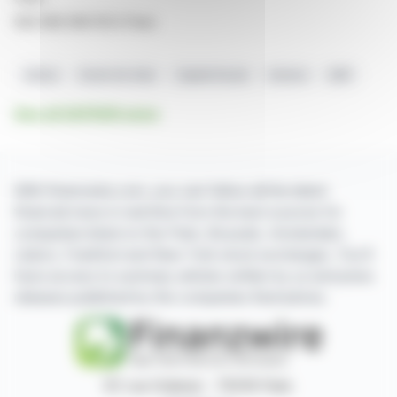
562 082 909 RCS Paris
Safran
Droits De Vote
Capital Social
Actions
AMF
See all SAFRAN news
With finanzwire.com, you can follow all the latest
financial news in real time from the best sources for
companies listed on the Paris, Brussels, Amsterdam,
Lisbon, Frankfurt and New York stock exchanges. You'll
have access to summary articles written by us and press
releases published by the companies themselves.
87, rue Ordener - 75018 Paris