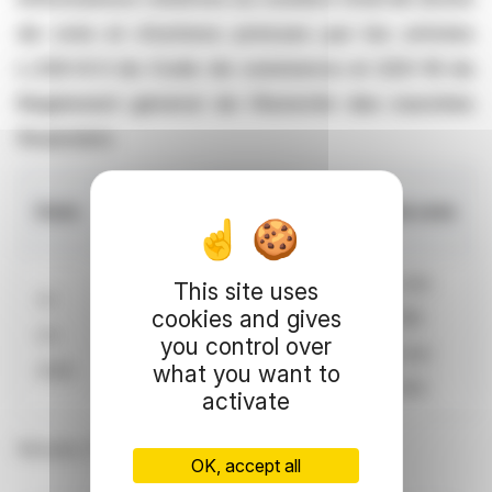
de vote et d’actions prévues par les articles
L.233-8 II du Code de commerce et 223-16 du
Règlement général de l’Autorité des marchés
financiers
Nombre
Date
Nombre de droits de vote
d’actions
Nombre de droits de vote
This site uses
31-
cookies and gives
205 941
théoriques : 301 886 789
03-
you control over
913
Nombre de droits de vote
2026
what you want to
exerçables : 301 440 455
activate
Meudon, 17 avril 2026
OK, accept all