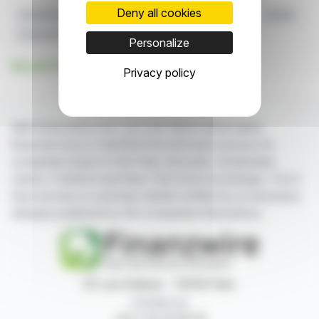
Deny all cookies
Autorité Des Marchés Financiers
Société Anonyme
Capital
Droits De Vote
Code De Commerce
Personalize
See all THALES news
Privacy policy
With finanzwire.com, you can follow all the latest
financial news in real time from the best sources for
companies listed on the Paris, Brussels, Amsterdam,
Lisbon, Frankfurt and New York stock exchanges. You'll
have access to summary articles written by us and press
releases published by the companies themselves.
87, rue Ordener - 75018 Paris
Contact us
+33 1 42 23 83 61